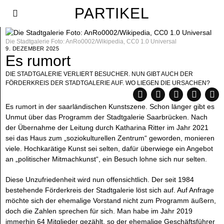
PARTIKEL
Die Stadtgalerie Foto: AnRo0002/Wikipedia, CC0 1.0 Universal
9. DEZEMBER 2025
Es rumort
DIE STADTGALERIE VERLIERT BESUCHER. NUN GIBT AUCH DER
FÖRDERKREIS DER STADTGALERIE AUF. WO LIEGEN DIE URSACHEN?
Es rumort in der saarländischen Kunstszene. Schon länger gibt es
Unmut über das Programm der Stadtgalerie Saarbrücken. Nach
der Übernahme der Leitung durch Katharina Ritter im Jahr 2021
sei das Haus zum „soziokulturellen Zentrum“ geworden, monieren
viele. Hochkarätige Kunst sei selten, dafür überwiege ein Angebot
an „politischer Mitmachkunst“, ein Besuch lohne sich nur selten.
Diese Unzufriedenheit wird nun offensichtlich. Der seit 1984
bestehende Förderkreis der Stadtgalerie löst sich auf. Auf Anfrage
möchte sich der ehemalige Vorstand nicht zum Programm äußern,
doch die Zahlen sprechen für sich. Man habe im Jahr 2019
immerhin 64 Mitglieder gezählt, so der ehemalige Geschäftsführer