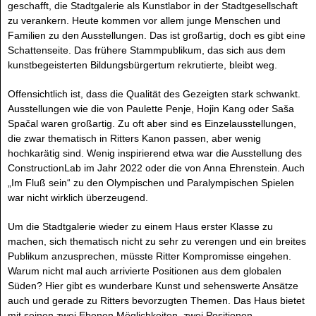
geschafft, die Stadtgalerie als Kunstlabor in der Stadtgesellschaft
zu verankern. Heute kommen vor allem junge Menschen und
Familien zu den Ausstellungen. Das ist großartig, doch es gibt eine
Schattenseite. Das frühere Stammpublikum, das sich aus dem
kunstbegeisterten Bildungsbürgertum rekrutierte, bleibt weg.
Offensichtlich ist, dass die Qualität des Gezeigten stark schwankt.
Ausstellungen wie die von Paulette Penje, Hojin Kang oder Saša
Spačal waren großartig. Zu oft aber sind es Einzelausstellungen,
die zwar thematisch in Ritters Kanon passen, aber wenig
hochkarätig sind. Wenig inspirierend etwa war die Ausstellung des
ConstructionLab im Jahr 2022 oder die von Anna Ehrenstein. Auch
„Im Fluß sein“ zu den Olympischen und Paralympischen Spielen
war nicht wirklich überzeugend.
Um die Stadtgalerie wieder zu einem Haus erster Klasse zu
machen, sich thematisch nicht zu sehr zu verengen und ein breites
Publikum anzusprechen, müsste Ritter Kompromisse eingehen.
Warum nicht mal auch arrivierte Positionen aus dem globalen
Süden? Hier gibt es wunderbare Kunst und sehenswerte Ansätze
auch und gerade zu Ritters bevorzugten Themen. Das Haus bietet
mit seinen zwei Ebenen Möglichkeiten, zwei Positionen