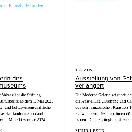
1.7K VIEWS
erin des
Ausstellung von S
dmuseums
verlängert
 Vakanz hat die Stiftung
Die Moderne Galerie zeigt seit d
Kulturbesitz ab dem 1. Mai 2025
die Ausstellung „Ordnung und Ch
t- und kulturwissenschaftliche
deutsch-französischen Künstlers F
 das Saarlandmuseum damit
Schwamborn. Besucher:innen dürf
iterin. Mitte Dezember 2024…
freuen: Die ursprünglich bis zu
N
MEHR LESEN