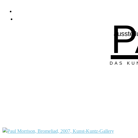
P
ausstel
DAS KU