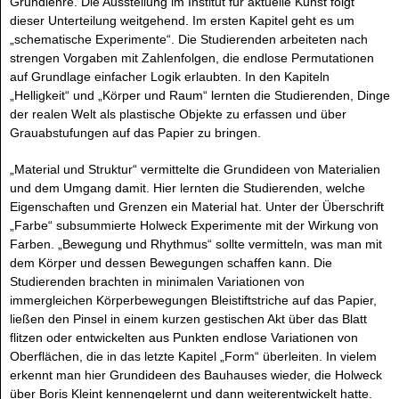
Grundlehre. Die Ausstellung im Institut für aktuelle Kunst folgt
dieser Unterteilung weitgehend. Im ersten Kapitel geht es um
„schematische Experimente“. Die Studierenden arbeiteten nach
strengen Vorgaben mit Zahlenfolgen, die endlose Permutationen
auf Grundlage einfacher Logik erlaubten. In den Kapiteln
„Helligkeit“ und „Körper und Raum“ lernten die Studierenden, Dinge
der realen Welt als plastische Objekte zu erfassen und über
Grauabstufungen auf das Papier zu bringen.
„Material und Struktur“ vermittelte die Grundideen von Materialien
und dem Umgang damit. Hier lernten die Studierenden, welche
Eigenschaften und Grenzen ein Material hat. Unter der Überschrift
„Farbe“ subsummierte Holweck Experimente mit der Wirkung von
Farben. „Bewegung und Rhythmus“ sollte vermitteln, was man mit
dem Körper und dessen Bewegungen schaffen kann. Die
Studierenden brachten in minimalen Variationen von
immergleichen Körperbewegungen Bleistiftstriche auf das Papier,
ließen den Pinsel in einem kurzen gestischen Akt über das Blatt
flitzen oder entwickelten aus Punkten endlose Variationen von
Oberflächen, die in das letzte Kapitel „Form“ überleiten. In vielem
erkennt man hier Grundideen des Bauhauses wieder, die Holweck
über Boris Kleint kennengelernt und dann weiterentwickelt hatte.