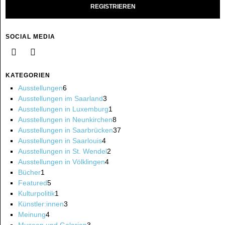
SOCIAL MEDIA
KATEGORIEN
Ausstellungen
6
Ausstellungen im Saarland
3
Ausstellungen in Luxemburg
1
Ausstellungen in Neunkirchen
8
Ausstellungen in Saarbrücken
37
Ausstellungen in Saarlouis
4
Ausstellungen in St. Wendel
2
Ausstellungen in Völklingen
4
Bücher
1
Featured
5
Kulturpolitik
1
Künstler:innen
3
Meinung
4